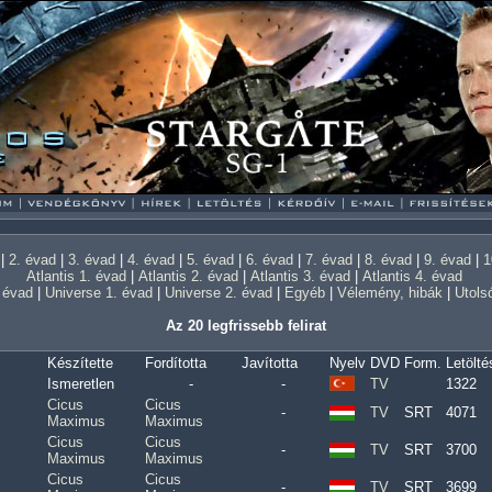
|
2. évad
|
3. évad
|
4. évad
|
5. évad
|
6. évad
|
7. évad
|
8. évad
|
9. évad
|
1
Atlantis 1. évad
|
Atlantis 2. évad
|
Atlantis 3. évad
|
Atlantis 4. évad
. évad
|
Universe 1. évad
|
Universe 2. évad
|
Egyéb
|
Vélemény, hibák
|
Utolsó
Az 20 legfrissebb felirat
Készítette
Fordította
Javította
Nyelv
DVD
Form.
Letölté
Ismeretlen
-
-
TV
1322
Cicus
Cicus
-
TV
SRT
4071
Maximus
Maximus
Cicus
Cicus
-
TV
SRT
3700
Maximus
Maximus
Cicus
Cicus
-
TV
SRT
3699