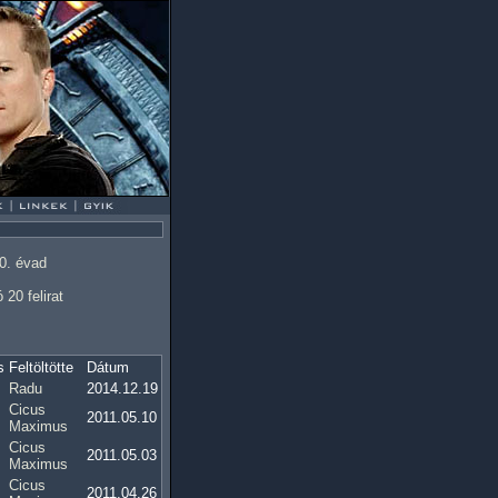
0. évad
 20 felirat
s
Feltöltötte
Dátum
Radu
2014.12.19
Cicus
2011.05.10
Maximus
Cicus
2011.05.03
Maximus
Cicus
2011.04.26