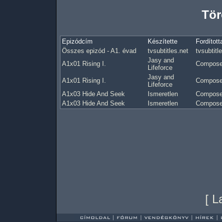
Tör
Epizódcím
Készítette
Fordított
Összes epizód - A1. évad
tvsubtitles.net
tvsubtitle
Jasy and
A1x01 Rising I.
Compose
Lifeforce
Jasy and
A1x01 Rising I.
Compose
Lifeforce
A1x03 Hide And Seek
Ismeretlen
Compose
A1x03 Hide And Seek
Ismeretlen
Compose
[
L