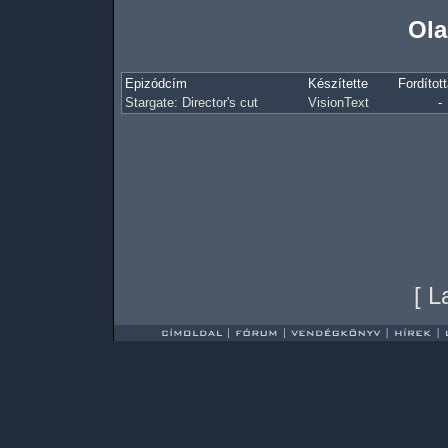
Ola
Epizódcím
Készítette
Fordított
Stargate: Director's cut
VisionText
-
[
L