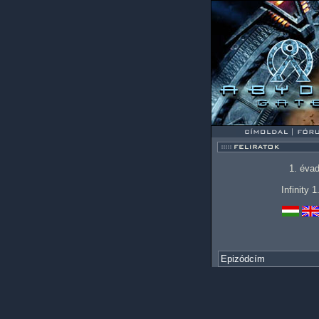
1. éva
Infinity 
Epizódcím