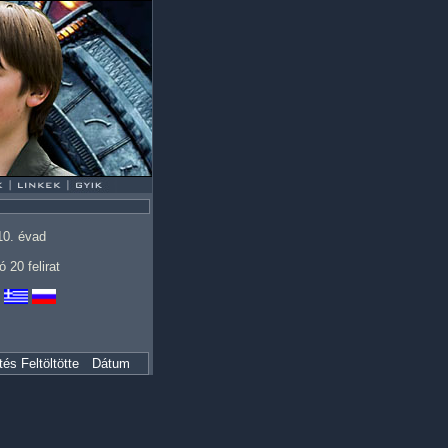
10. évad
ó 20 felirat
tés
Feltöltötte
Dátum