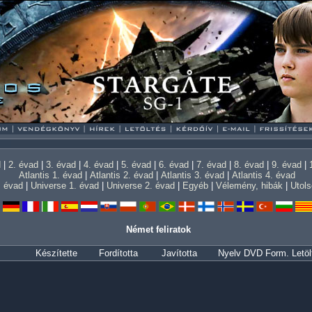
d
|
2. évad
|
3. évad
|
4. évad
|
5. évad
|
6. évad
|
7. évad
|
8. évad
|
9. évad
|
Atlantis 1. évad
|
Atlantis 2. évad
|
Atlantis 3. évad
|
Atlantis 4. évad
1. évad
|
Universe 1. évad
|
Universe 2. évad
|
Egyéb
|
Vélemény, hibák
|
Utols
Német feliratok
Készítette
Fordította
Javította
Nyelv
DVD
Form.
Letöl