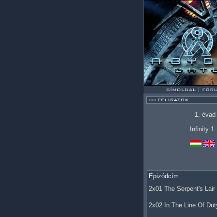
1. évad
Infinity 1
Epizódcím
2x01 The Serpent's Lair
2x02 In The Line Of Dut