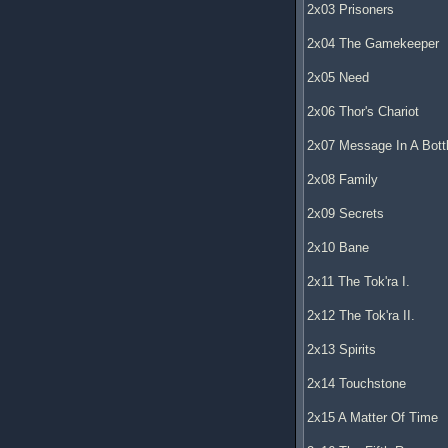
2x03 Prisoners
2x04 The Gamekeeper
2x05 Need
2x06 Thor's Chariot
2x07 Message In A Bott
2x08 Family
2x09 Secrets
2x10 Bane
2x11 The Tok'ra I.
2x12 The Tok'ra II.
2x13 Spirits
2x14 Touchstone
2x15 A Matter Of Time