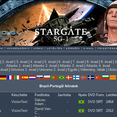
|
2. évad
|
3. évad
|
4. évad
|
5. évad
|
6. évad
|
7. évad
|
8. évad
|
9. évad
|
1
Atlantis 1. évad
|
Atlantis 2. évad
|
Atlantis 3. évad
|
Atlantis 4. évad
. évad
|
Universe 1. évad
|
Universe 2. évad
|
Egyéb
|
Vélemény, hibák
|
Utolsó
Brazil-Portugál feliratok
Készítette
Fordította
Javította
Nyelv
DVD
Form.
Letölté
Dalceu
VisionText
-
DVD
SRT
2454
Adam...
David Van-
y
VisionText
-
DVD
SRT
2312
C...