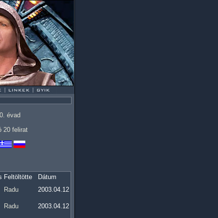
0. évad
 20 felirat
s
Feltöltötte
Dátum
Radu
2003.04.12
Radu
2003.04.12