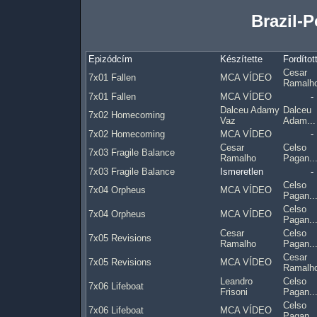
Brazil-P
Epizódcím
Készítette
Fordítot
Cesar
7x01 Fallen
MCA VÍDEO
Ramalh
7x01 Fallen
MCA VÍDEO
-
Dalceu Adamy
Dalceu
7x02 Homecoming
Vaz
Adam...
7x02 Homecoming
MCA VÍDEO
-
Cesar
Celso
7x03 Fragile Balance
Ramalho
Pagan..
7x03 Fragile Balance
Ismeretlen
-
Celso
7x04 Orpheus
MCA VÍDEO
Pagan..
Celso
7x04 Orpheus
MCA VÍDEO
Pagan..
Cesar
Celso
7x05 Revisions
Ramalho
Pagan..
Cesar
7x05 Revisions
MCA VÍDEO
Ramalh
Leandro
Celso
7x06 Lifeboat
Frisoni
Pagan..
Celso
7x06 Lifeboat
MCA VÍDEO
Pagan..